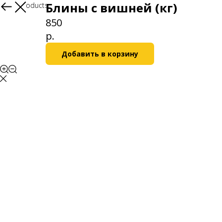
Блины с вишней (кг)
More products
850
р.
Добавить в корзину